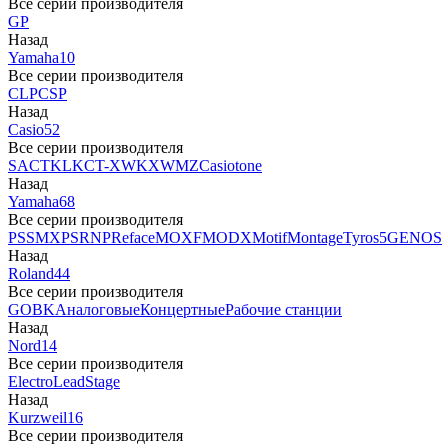
Все серии производителя
GP
Назад
Yamaha
10
Все серии производителя
CLP
CSP
Назад
Casio
52
Все серии производителя
SA
CTK
LK
CT-X
WK
XW
MZ
Casiotone
Назад
Yamaha
68
Все серии производителя
PSS
MX
PSR
NP
Reface
MOXF
MODX
Motif
Montage
Tyros5
GENOS
Назад
Roland
44
Все серии производителя
GO
BK
Аналоговые
Концертные
Рабочие станции
Назад
Nord
14
Все серии производителя
Electro
Lead
Stage
Назад
Kurzweil
16
Все серии производителя