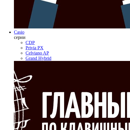
Casio
серии
CDP
Privia PX
Celviano AP
Grand Hybrid