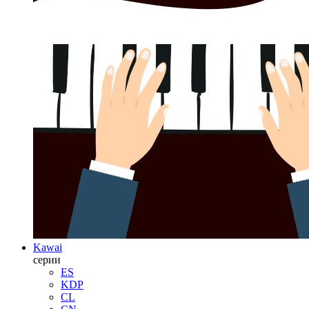
Kawai
серии
ES
KDP
CL