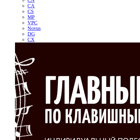
CN
CA
CS
MP
VPC
Novus
DG
CX