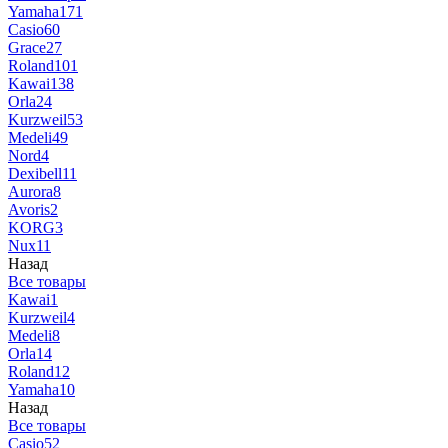
Yamaha
171
Casio
60
Grace
27
Roland
101
Kawai
138
Orla
24
Kurzweil
53
Medeli
49
Nord
4
Dexibell
11
Aurora
8
Avoris
2
KORG
3
Nux
11
Назад
Все товары
Kawai
1
Kurzweil
4
Medeli
8
Orla
14
Roland
12
Yamaha
10
Назад
Все товары
Casio
52