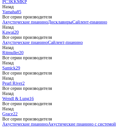
PC3
K
KM
KP
Назад
Yamaha
85
Все серии производителя
Акустические пианино
Дисклавиры
Сайлент-пианино
Назад
Kawai
20
Все серии производителя
Акустические пианино
Сайлент-пианино
Назад
Ritmuller
20
Все серии производителя
Назад
Samick
29
Все серии производителя
Назад
Pearl River
2
Все серии производителя
Назад
Wendl & Lung
16
Все серии производителя
Назад
Grace
22
Все серии производителя
Акустические пианино
Акустические пианино с системой