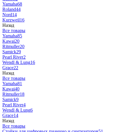
Yamaha
68
Roland
44
Nord
14
Kurzweil
16
Назад
Все товары
Yamaha
85
Kawai
20
Ritmuller
20
Samick
29
Pearl River
2
Wendl & Lung
16
Grace
22
Назад
Все товары
Yamaha
81
Kawai
40
Ritmuller
18
Samick
9
Pearl River
4
Wendl & Lung
6
Grace
14
Назад
Все товары
Стойки для цифровых пианино и синтезаторов
51