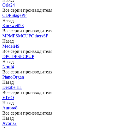
Orla
24
Все серии производителя
CDP
Stage
PF
Назад
Kurzweil
53
Все серии производителя
MP
MPS
M
CUP
Others
SP
Назад
Medeli
49
Все серии производителя
DP
CDP
SP
CP
UP
Назад
Nord
4
Все серии производителя
Piano
Organ
Назад
Dexibell
11
Все серии производителя
VIVO
Назад
Aurora
8
Все серии производителя
Назад
Avoris
2