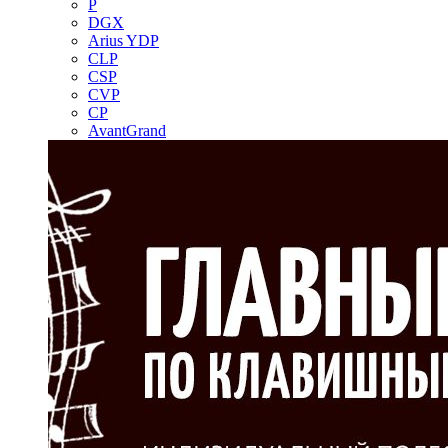
P
DGX
Arius YDP
CLP
CSP
CVP
CP
AvantGrand