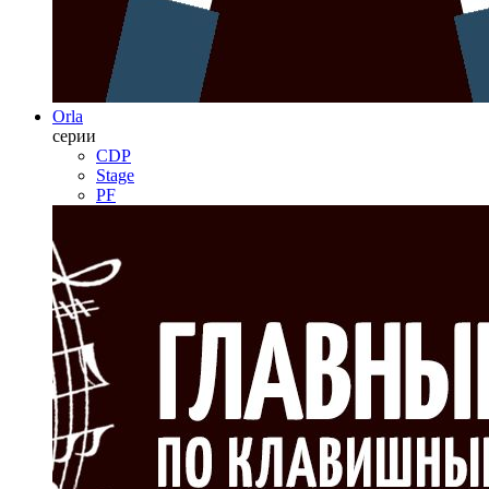
Orla
серии
CDP
Stage
PF