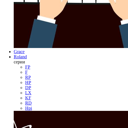
Grace
Roland
серии
FP
F
RP
HP
DP
LX
KF
RD
Hpi