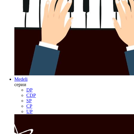
Medeli
серии
DP
CDP
SP
CP
UP