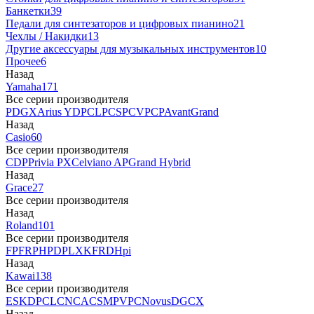
Банкетки
39
Педали для синтезаторов и цифровых пианино
21
Чехлы / Накидки
13
Другие аксессуары для музыкальных инструментов
10
Прочее
6
Назад
Yamaha
171
Все серии производителя
P
DGX
Arius YDP
CLP
CSP
CVP
CP
AvantGrand
Назад
Casio
60
Все серии производителя
CDP
Privia PX
Celviano AP
Grand Hybrid
Назад
Grace
27
Все серии производителя
Назад
Roland
101
Все серии производителя
FP
F
RP
HP
DP
LX
KF
RD
Hpi
Назад
Kawai
138
Все серии производителя
ES
KDP
CL
CN
CA
CS
MP
VPC
Novus
DG
CX
Назад