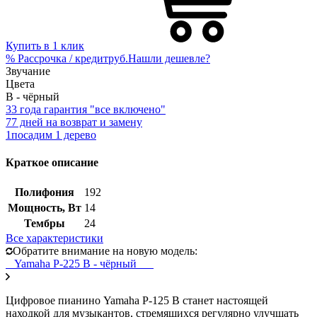
Купить в 1 клик
%
Рассрочка / кредит
руб.
Нашли дешевле?
Звучание
Цвета
B - чёрный
3
3 года гарантия "все включено"
7
7 дней на возврат и замену
1
посадим 1 дерево
Краткое описание
Полифония
192
Мощность, Вт
14
Тембры
24
Все характеристики
Обратите внимание на новую модель:
Yamaha P-225 B - чёрный
Цифровое пианино Yamaha P-125 B станет настоящей
находкой для музыкантов, стремящихся регулярно улучшать