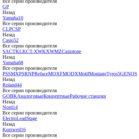
Все серии производителя
GP
Назад
Yamaha
10
Все серии производителя
CLP
CSP
Назад
Casio
52
Все серии производителя
SA
CTK
LK
CT-X
WK
XW
MZ
Casiotone
Назад
Yamaha
68
Все серии производителя
PSS
MX
PSR
NP
Reface
MOXF
MODX
Motif
Montage
Tyros5
GENOS
Назад
Roland
44
Все серии производителя
GO
BK
Аналоговые
Концертные
Рабочие станции
Назад
Nord
14
Все серии производителя
Electro
Lead
Stage
Назад
Kurzweil
16
Все серии производителя