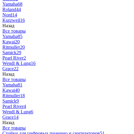
Yamaha
68
Roland
44
Nord
14
Kurzweil
16
Назад
Все товары
Yamaha
85
Kawai
20
Ritmuller
20
Samick
29
Pearl River
2
Wendl & Lung
16
Grace
22
Назад
Все товары
Yamaha
81
Kawai
40
Ritmuller
18
Samick
9
Pearl River
4
Wendl & Lung
6
Grace
14
Назад
Все товары
Стойки для цифровых пианино и синтезаторов
51