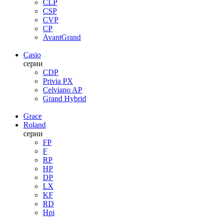
CLP
CSP
CVP
CP
AvantGrand
Casio
серии
CDP
Privia PX
Celviano AP
Grand Hybrid
Grace
Roland
серии
FP
F
RP
HP
DP
LX
KF
RD
Hpi