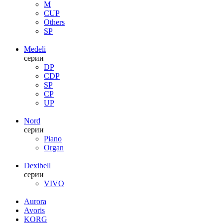
M
CUP
Others
SP
Medeli
серии
DP
CDP
SP
CP
UP
Nord
серии
Piano
Organ
Dexibell
серии
VIVO
Aurora
Avoris
KORG