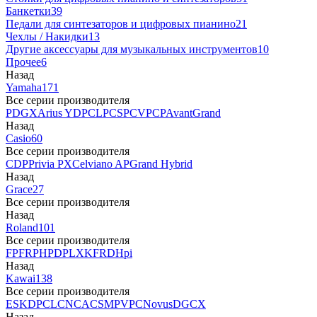
Банкетки
39
Педали для синтезаторов и цифровых пианино
21
Чехлы / Накидки
13
Другие аксессуары для музыкальных инструментов
10
Прочее
6
Назад
Yamaha
171
Все серии производителя
P
DGX
Arius YDP
CLP
CSP
CVP
CP
AvantGrand
Назад
Casio
60
Все серии производителя
CDP
Privia PX
Celviano AP
Grand Hybrid
Назад
Grace
27
Все серии производителя
Назад
Roland
101
Все серии производителя
FP
F
RP
HP
DP
LX
KF
RD
Hpi
Назад
Kawai
138
Все серии производителя
ES
KDP
CL
CN
CA
CS
MP
VPC
Novus
DG
CX
Назад