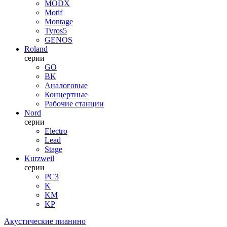
MODX
Motif
Montage
Tyros5
GENOS
Roland
серии
GO
BK
Аналоговые
Концертные
Рабочие станции
Nord
серии
Electro
Lead
Stage
Kurzweil
серии
PC3
K
KM
KP
Акустические пианино