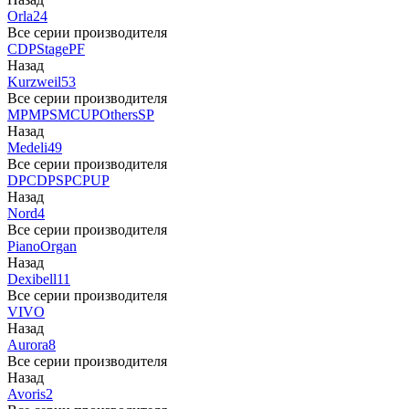
Orla
24
Все серии производителя
CDP
Stage
PF
Назад
Kurzweil
53
Все серии производителя
MP
MPS
M
CUP
Others
SP
Назад
Medeli
49
Все серии производителя
DP
CDP
SP
CP
UP
Назад
Nord
4
Все серии производителя
Piano
Organ
Назад
Dexibell
11
Все серии производителя
VIVO
Назад
Aurora
8
Все серии производителя
Назад
Avoris
2