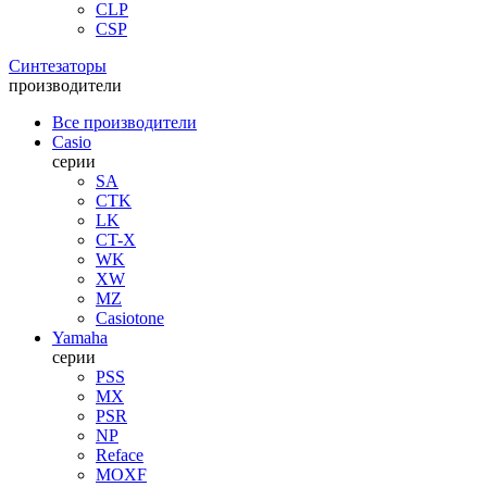
CLP
CSP
Синтезаторы
производители
Все производители
Casio
серии
SA
CTK
LK
CT-X
WK
XW
MZ
Casiotone
Yamaha
серии
PSS
MX
PSR
NP
Reface
MOXF