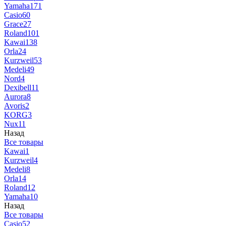
Yamaha
171
Casio
60
Grace
27
Roland
101
Kawai
138
Orla
24
Kurzweil
53
Medeli
49
Nord
4
Dexibell
11
Aurora
8
Avoris
2
KORG
3
Nux
11
Назад
Все товары
Kawai
1
Kurzweil
4
Medeli
8
Orla
14
Roland
12
Yamaha
10
Назад
Все товары
Casio
52