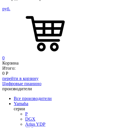
руб.
0
Корзина
Итого:
0
Р
перейти в корзину
Цифровые пианино
производители
Все производители
Yamaha
серии
P
DGX
Arius YDP