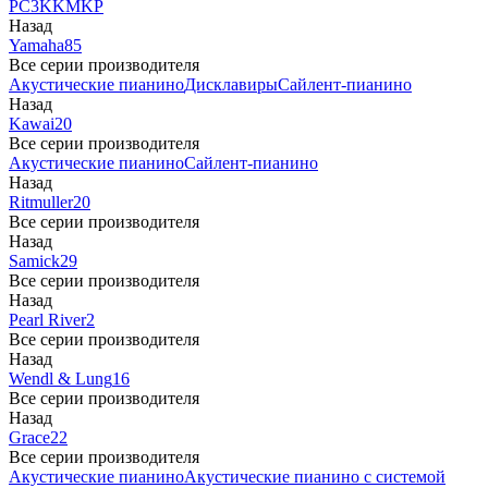
PC3
K
KM
KP
Назад
Yamaha
85
Все серии производителя
Акустические пианино
Дисклавиры
Сайлент-пианино
Назад
Kawai
20
Все серии производителя
Акустические пианино
Сайлент-пианино
Назад
Ritmuller
20
Все серии производителя
Назад
Samick
29
Все серии производителя
Назад
Pearl River
2
Все серии производителя
Назад
Wendl & Lung
16
Все серии производителя
Назад
Grace
22
Все серии производителя
Акустические пианино
Акустические пианино с системой