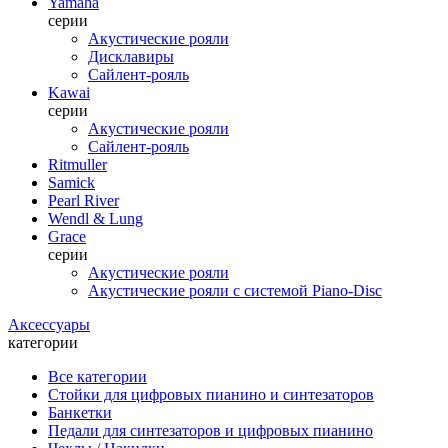
Yamaha
серии
Акустические рояли
Дисклавиры
Сайлент-рояль
Kawai
серии
Акустические рояли
Сайлент-рояль
Ritmuller
Samick
Pearl River
Wendl & Lung
Grace
серии
Акустические рояли
Акустические рояли с системой Piano-Disc
Аксессуары
категории
Все категории
Стойки для цифровых пианино и синтезаторов
Банкетки
Педали для синтезаторов и цифровых пианино