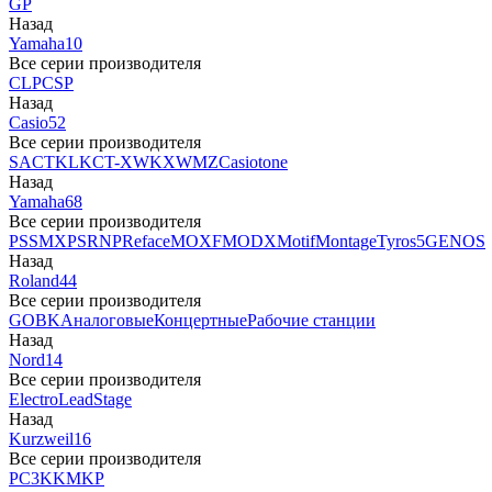
GP
Назад
Yamaha
10
Все серии производителя
CLP
CSP
Назад
Casio
52
Все серии производителя
SA
CTK
LK
CT-X
WK
XW
MZ
Casiotone
Назад
Yamaha
68
Все серии производителя
PSS
MX
PSR
NP
Reface
MOXF
MODX
Motif
Montage
Tyros5
GENOS
Назад
Roland
44
Все серии производителя
GO
BK
Аналоговые
Концертные
Рабочие станции
Назад
Nord
14
Все серии производителя
Electro
Lead
Stage
Назад
Kurzweil
16
Все серии производителя
PC3
K
KM
KP