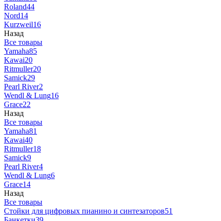
Roland
44
Nord
14
Kurzweil
16
Назад
Все товары
Yamaha
85
Kawai
20
Ritmuller
20
Samick
29
Pearl River
2
Wendl & Lung
16
Grace
22
Назад
Все товары
Yamaha
81
Kawai
40
Ritmuller
18
Samick
9
Pearl River
4
Wendl & Lung
6
Grace
14
Назад
Все товары
Стойки для цифровых пианино и синтезаторов
51
Банкетки
39