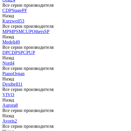
Все серии производителя
CDP
Stage
PF
Назад
Kurzweil
53
Все серии производителя
MP
MPS
M
CUP
Others
SP
Назад
Medeli
49
Все серии производителя
DP
CDP
SP
CP
UP
Назад
Nord
4
Все серии производителя
Piano
Organ
Назад
Dexibell
11
Все серии производителя
VIVO
Назад
Aurora
8
Все серии производителя
Назад
Avoris
2
Все серии производителя