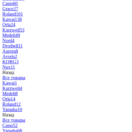
Casio
60
Grace
27
Roland
101
Kawai
138
Orla
24
Kurzweil
53
Medeli
49
Nord
4
Dexibell
11
Aurora
8
Avoris
2
KORG
3
Nux
11
Назад
Все товары
Kawai
1
Kurzweil
4
Medeli
8
Orla
14
Roland
12
Yamaha
10
Назад
Все товары
Casio
52
Yamaha
68