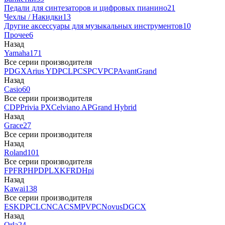
Педали для синтезаторов и цифровых пианино
21
Чехлы / Накидки
13
Другие аксессуары для музыкальных инструментов
10
Прочее
6
Назад
Yamaha
171
Все серии производителя
P
DGX
Arius YDP
CLP
CSP
CVP
CP
AvantGrand
Назад
Casio
60
Все серии производителя
CDP
Privia PX
Celviano AP
Grand Hybrid
Назад
Grace
27
Все серии производителя
Назад
Roland
101
Все серии производителя
FP
F
RP
HP
DP
LX
KF
RD
Hpi
Назад
Kawai
138
Все серии производителя
ES
KDP
CL
CN
CA
CS
MP
VPC
Novus
DG
CX
Назад
Orla
24