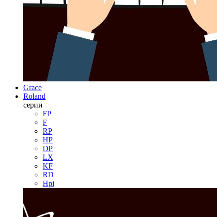
Grace
Roland
серии
FP
F
RP
HP
DP
LX
KF
RD
Hpi