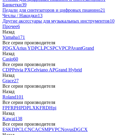
Банкетки
39
Педали для синтезаторов и цифровых пианино
21
Чехлы / Накидки
13
Другие аксессуары для музыкальных инструментов
10
Прочее
6
Назад
Yamaha
171
Все серии производителя
P
DGX
Arius YDP
CLP
CSP
CVP
CP
AvantGrand
Назад
Casio
60
Все серии производителя
CDP
Privia PX
Celviano AP
Grand Hybrid
Назад
Grace
27
Все серии производителя
Назад
Roland
101
Все серии производителя
FP
F
RP
HP
DP
LX
KF
RD
Hpi
Назад
Kawai
138
Все серии производителя
ES
KDP
CL
CN
CA
CS
MP
VPC
Novus
DG
CX
Назад