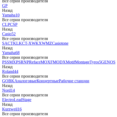
Все серии производителя
GP
Назад
Yamaha
10
Все серии производителя
CLP
CSP
Назад
Casio
52
Все серии производителя
SA
CTK
LK
CT-X
WK
XW
MZ
Casiotone
Назад
Yamaha
68
Все серии производителя
PSS
MX
PSR
NP
Reface
MOXF
MODX
Motif
Montage
Tyros5
GENOS
Назад
Roland
44
Все серии производителя
GO
BK
Аналоговые
Концертные
Рабочие станции
Назад
Nord
14
Все серии производителя
Electro
Lead
Stage
Назад
Kurzweil
16
Все серии производителя