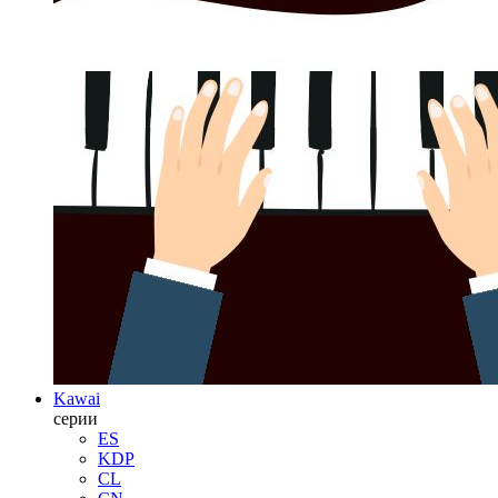
Kawai
серии
ES
KDP
CL