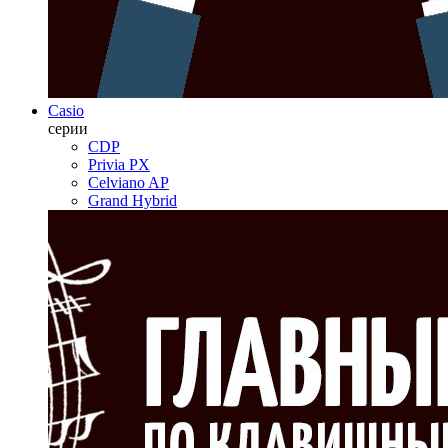
Casio
серии
CDP
Privia PX
Celviano AP
Grand Hybrid