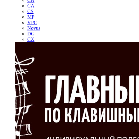
CN
CA
CS
MP
VPC
Novus
DG
CX