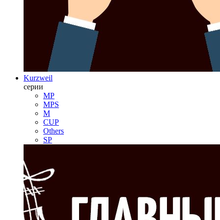
Kurzweil
серии
MP
MPS
M
CUP
Others
SP