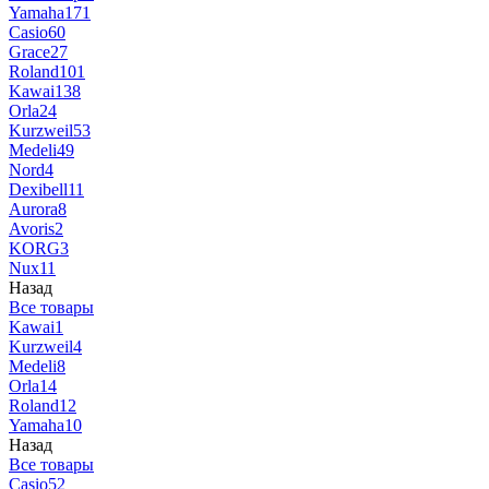
Yamaha
171
Casio
60
Grace
27
Roland
101
Kawai
138
Orla
24
Kurzweil
53
Medeli
49
Nord
4
Dexibell
11
Aurora
8
Avoris
2
KORG
3
Nux
11
Назад
Все товары
Kawai
1
Kurzweil
4
Medeli
8
Orla
14
Roland
12
Yamaha
10
Назад
Все товары
Casio
52