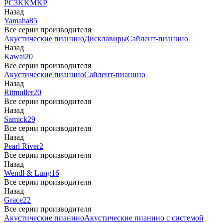
PC3
K
KM
KP
Назад
Yamaha
85
Все серии производителя
Акустические пианино
Дисклавиры
Сайлент-пианино
Назад
Kawai
20
Все серии производителя
Акустические пианино
Сайлент-пианино
Назад
Ritmuller
20
Все серии производителя
Назад
Samick
29
Все серии производителя
Назад
Pearl River
2
Все серии производителя
Назад
Wendl & Lung
16
Все серии производителя
Назад
Grace
22
Все серии производителя
Акустические пианино
Акустические пианино с системой