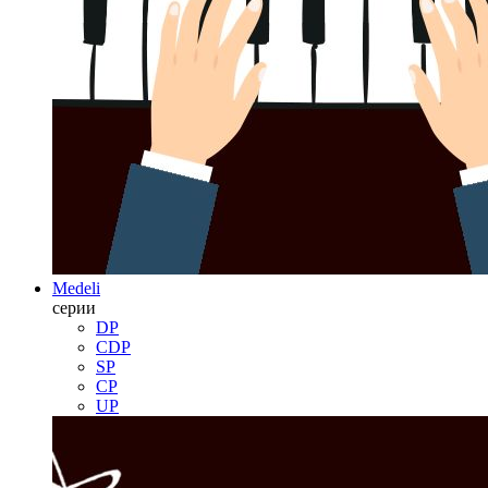
Medeli
серии
DP
CDP
SP
CP
UP