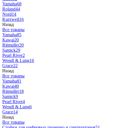
Yamaha
68
Roland
44
Nord
14
Kurzweil
16
Назад
Все товары
Yamaha
85
Kawai
20
Ritmuller
20
Samick
29
Pearl River
2
Wendl & Lung
16
Grace
22
Назад
Все товары
Yamaha
81
Kawai
40
Ritmuller
18
Samick
9
Pearl River
4
Wendl & Lung
6
Grace
14
Назад
Все товары
Стойки для цифровых пианино и синтезаторов
51