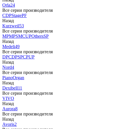
Orla
24
Все серии производителя
CDP
Stage
PF
Назад
Kurzweil
53
Все серии производителя
MP
MPS
M
CUP
Others
SP
Назад
Medeli
49
Все серии производителя
DP
CDP
SP
CP
UP
Назад
Nord
4
Все серии производителя
Piano
Organ
Назад
Dexibell
11
Все серии производителя
VIVO
Назад
Aurora
8
Все серии производителя
Назад
Avoris
2