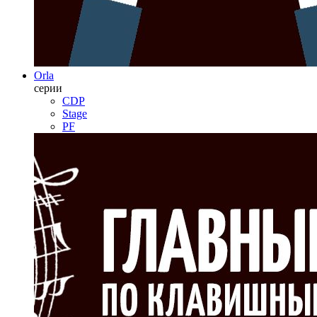
Orla
серии
CDP
Stage
PF