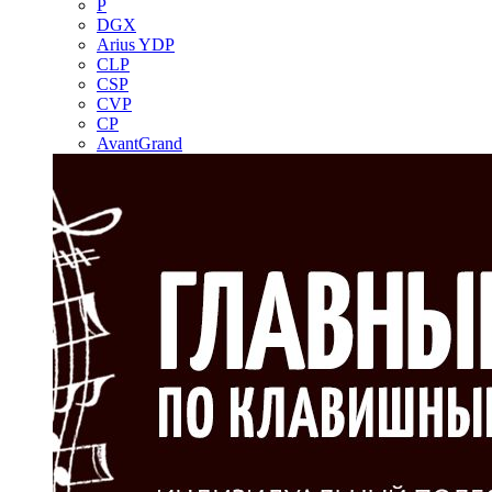
P
DGX
Arius YDP
CLP
CSP
CVP
CP
AvantGrand