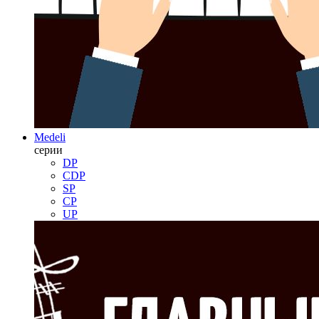
Medeli
серии
DP
CDP
SP
CP
UP