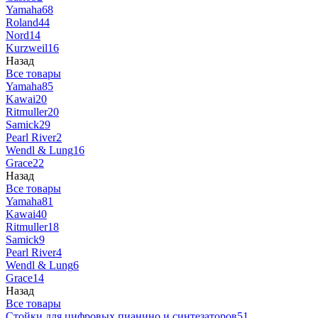
Yamaha
68
Roland
44
Nord
14
Kurzweil
16
Назад
Все товары
Yamaha
85
Kawai
20
Ritmuller
20
Samick
29
Pearl River
2
Wendl & Lung
16
Grace
22
Назад
Все товары
Yamaha
81
Kawai
40
Ritmuller
18
Samick
9
Pearl River
4
Wendl & Lung
6
Grace
14
Назад
Все товары
Стойки для цифровых пианино и синтезаторов
51