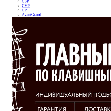
CSP
CVP
CP
AvantGrand