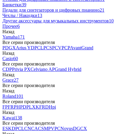
Банкетки
39
Педали для синтезаторов и цифровых пианино
21
Чехлы / Накидки
13
Другие аксессуары для музыкальных инструментов
10
Прочее
6
Назад
Yamaha
171
Все серии производителя
P
DGX
Arius YDP
CLP
CSP
CVP
CP
AvantGrand
Назад
Casio
60
Все серии производителя
CDP
Privia PX
Celviano AP
Grand Hybrid
Назад
Grace
27
Все серии производителя
Назад
Roland
101
Все серии производителя
FP
F
RP
HP
DP
LX
KF
RD
Hpi
Назад
Kawai
138
Все серии производителя
ES
KDP
CL
CN
CA
CS
MP
VPC
Novus
DG
CX
Назад