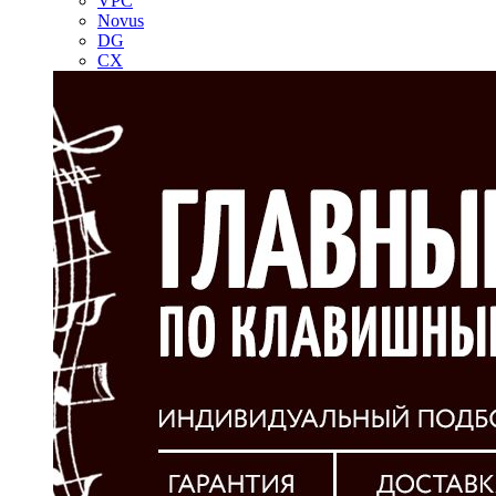
VPC
Novus
DG
CX