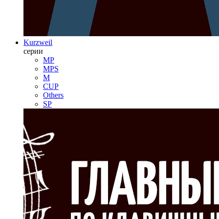
Kurzweil
серии
MP
MPS
M
CUP
Others
SP