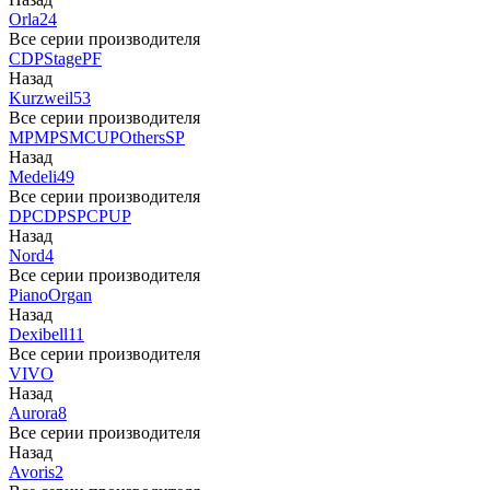
Orla
24
Все серии производителя
CDP
Stage
PF
Назад
Kurzweil
53
Все серии производителя
MP
MPS
M
CUP
Others
SP
Назад
Medeli
49
Все серии производителя
DP
CDP
SP
CP
UP
Назад
Nord
4
Все серии производителя
Piano
Organ
Назад
Dexibell
11
Все серии производителя
VIVO
Назад
Aurora
8
Все серии производителя
Назад
Avoris
2