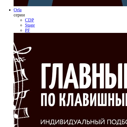
Orla
серии
CDP
Stage
PF