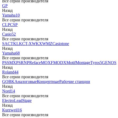
Все серии производителя
GP
Назад
Yamaha
10
Все серии производителя
CLP
CSP
Назад
Casio
52
Все серии производителя
SA
CTK
LK
CT-X
WK
XW
MZ
Casiotone
Назад
Yamaha
68
Все серии производителя
PSS
MX
PSR
NP
Reface
MOXF
MODX
Motif
Montage
Tyros5
GENOS
Назад
Roland
44
Все серии производителя
GO
BK
Аналоговые
Концертные
Рабочие станции
Назад
Nord
14
Все серии производителя
Electro
Lead
Stage
Назад
Kurzweil
16
Все серии производителя