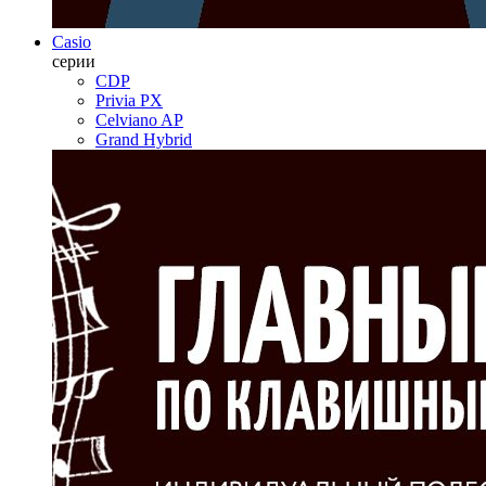
Casio
серии
CDP
Privia PX
Celviano AP
Grand Hybrid