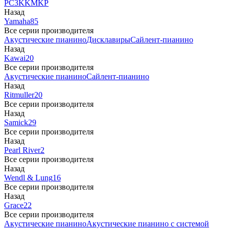
PC3
K
KM
KP
Назад
Yamaha
85
Все серии производителя
Акустические пианино
Дисклавиры
Сайлент-пианино
Назад
Kawai
20
Все серии производителя
Акустические пианино
Сайлент-пианино
Назад
Ritmuller
20
Все серии производителя
Назад
Samick
29
Все серии производителя
Назад
Pearl River
2
Все серии производителя
Назад
Wendl & Lung
16
Все серии производителя
Назад
Grace
22
Все серии производителя
Акустические пианино
Акустические пианино с системой