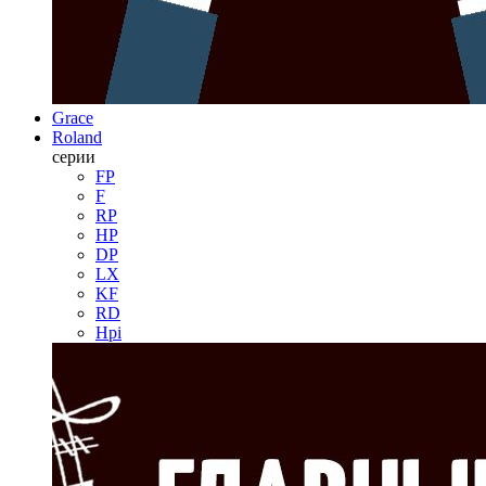
Grace
Roland
серии
FP
F
RP
HP
DP
LX
KF
RD
Hpi