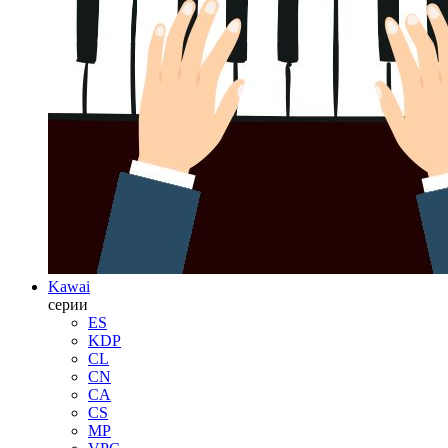
Kawai
серии
ES
KDP
CL
CN
CA
CS
MP