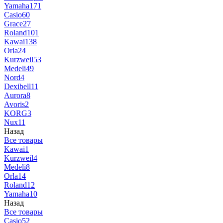
Yamaha
171
Casio
60
Grace
27
Roland
101
Kawai
138
Orla
24
Kurzweil
53
Medeli
49
Nord
4
Dexibell
11
Aurora
8
Avoris
2
KORG
3
Nux
11
Назад
Все товары
Kawai
1
Kurzweil
4
Medeli
8
Orla
14
Roland
12
Yamaha
10
Назад
Все товары
Casio
52