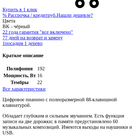
Купить в 1 клик
%
Рассрочка / кредит
руб.
Нашли дешевле?
Цвета
BK - чёрный
2
2 года гарантия "все включено"
7
7 дней на возврат и замену
1
посадим 1 дерево
Краткое описание
Полифония
192
Мощность, Вт
16
Тембры
22
Все характеристики
Цифровое пианино с полноразмерной 88-клавишной
клавиатурой.
Обладает глубоким и сильным звучанием. Есть функция
записи на две дорожки; в памяти предустановлено 60
музыкальных композиций. Имеются выходы на наушники и
USB.