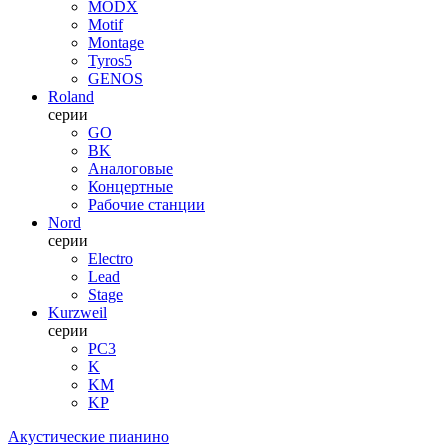
MODX
Motif
Montage
Tyros5
GENOS
Roland
серии
GO
BK
Аналоговые
Концертные
Рабочие станции
Nord
серии
Electro
Lead
Stage
Kurzweil
серии
PC3
K
KM
KP
Акустические пианино