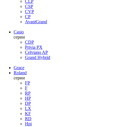
CLP
CSP
CVP
CP
AvantGrand
Casio
серии
CDP
Privia PX
Celviano AP
Grand Hybrid
Grace
Roland
серии
FP
F
RP
HP
DP
LX
KF
RD
Hpi