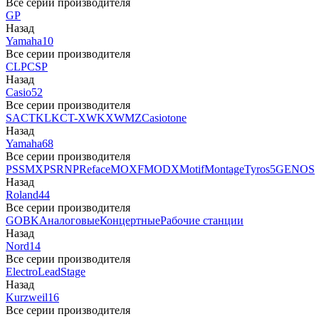
Все серии производителя
GP
Назад
Yamaha
10
Все серии производителя
CLP
CSP
Назад
Casio
52
Все серии производителя
SA
CTK
LK
CT-X
WK
XW
MZ
Casiotone
Назад
Yamaha
68
Все серии производителя
PSS
MX
PSR
NP
Reface
MOXF
MODX
Motif
Montage
Tyros5
GENOS
Назад
Roland
44
Все серии производителя
GO
BK
Аналоговые
Концертные
Рабочие станции
Назад
Nord
14
Все серии производителя
Electro
Lead
Stage
Назад
Kurzweil
16
Все серии производителя