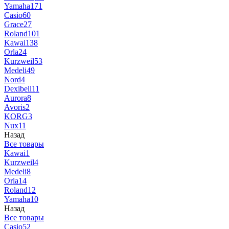
Yamaha
171
Casio
60
Grace
27
Roland
101
Kawai
138
Orla
24
Kurzweil
53
Medeli
49
Nord
4
Dexibell
11
Aurora
8
Avoris
2
KORG
3
Nux
11
Назад
Все товары
Kawai
1
Kurzweil
4
Medeli
8
Orla
14
Roland
12
Yamaha
10
Назад
Все товары
Casio
52