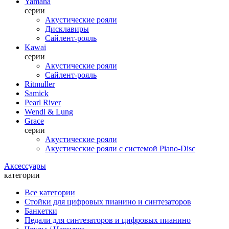
Yamaha
серии
Акустические рояли
Дисклавиры
Сайлент-рояль
Kawai
серии
Акустические рояли
Сайлент-рояль
Ritmuller
Samick
Pearl River
Wendl & Lung
Grace
серии
Акустические рояли
Акустические рояли с системой Piano-Disc
Аксессуары
категории
Все категории
Стойки для цифровых пианино и синтезаторов
Банкетки
Педали для синтезаторов и цифровых пианино