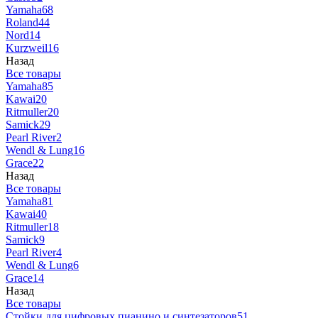
Yamaha
68
Roland
44
Nord
14
Kurzweil
16
Назад
Все товары
Yamaha
85
Kawai
20
Ritmuller
20
Samick
29
Pearl River
2
Wendl & Lung
16
Grace
22
Назад
Все товары
Yamaha
81
Kawai
40
Ritmuller
18
Samick
9
Pearl River
4
Wendl & Lung
6
Grace
14
Назад
Все товары
Стойки для цифровых пианино и синтезаторов
51