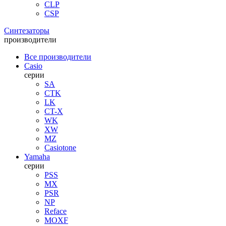
CLP
CSP
Синтезаторы
производители
Все производители
Casio
серии
SA
CTK
LK
CT-X
WK
XW
MZ
Casiotone
Yamaha
серии
PSS
MX
PSR
NP
Reface
MOXF