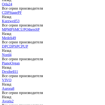
Orla
24
Все серии производителя
CDP
Stage
PF
Назад
Kurzweil
53
Все серии производителя
MP
MPS
M
CUP
Others
SP
Назад
Medeli
49
Все серии производителя
DP
CDP
SP
CP
UP
Назад
Nord
4
Все серии производителя
Piano
Organ
Назад
Dexibell
11
Все серии производителя
VIVO
Назад
Aurora
8
Все серии производителя
Назад
Avoris
2