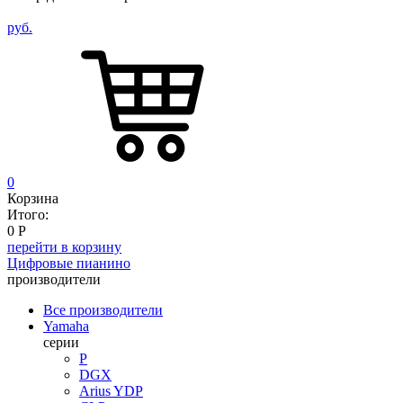
руб.
0
Корзина
Итого:
0
Р
перейти в корзину
Цифровые пианино
производители
Все производители
Yamaha
серии
P
DGX
Arius YDP