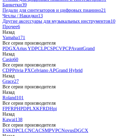
Банкетки
39
Педали для синтезаторов и цифровых пианино
21
Чехлы / Накидки
13
Другие аксессуары для музыкальных инструментов
10
Прочее
6
Назад
Yamaha
171
Все серии производителя
P
DGX
Arius YDP
CLP
CSP
CVP
CP
AvantGrand
Назад
Casio
60
Все серии производителя
CDP
Privia PX
Celviano AP
Grand Hybrid
Назад
Grace
27
Все серии производителя
Назад
Roland
101
Все серии производителя
FP
F
RP
HP
DP
LX
KF
RD
Hpi
Назад
Kawai
138
Все серии производителя
ES
KDP
CL
CN
CA
CS
MP
VPC
Novus
DG
CX
Назад