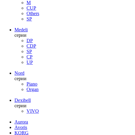
M
CUP
Others
SP
Medeli
серии
DP
CDP
SP
CP
UP
Nord
серии
Piano
Organ
Dexibell
серии
VIVO
Aurora
Avoris
KORG