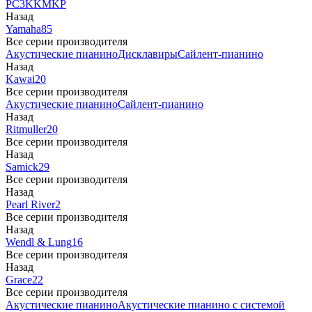
PC3
K
KM
KP
Назад
Yamaha
85
Все серии производителя
Акустические пианино
Дисклавиры
Сайлент-пианино
Назад
Kawai
20
Все серии производителя
Акустические пианино
Сайлент-пианино
Назад
Ritmuller
20
Все серии производителя
Назад
Samick
29
Все серии производителя
Назад
Pearl River
2
Все серии производителя
Назад
Wendl & Lung
16
Все серии производителя
Назад
Grace
22
Все серии производителя
Акустические пианино
Акустические пианино с системой