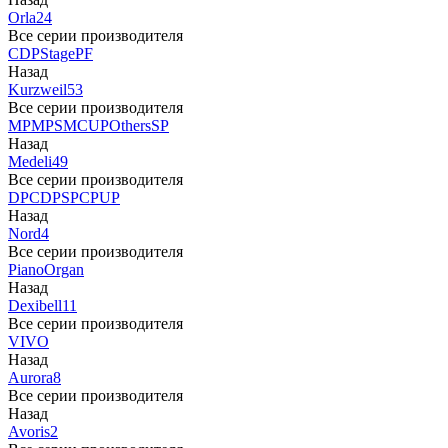
Orla
24
Все серии производителя
CDP
Stage
PF
Назад
Kurzweil
53
Все серии производителя
MP
MPS
M
CUP
Others
SP
Назад
Medeli
49
Все серии производителя
DP
CDP
SP
CP
UP
Назад
Nord
4
Все серии производителя
Piano
Organ
Назад
Dexibell
11
Все серии производителя
VIVO
Назад
Aurora
8
Все серии производителя
Назад
Avoris
2