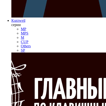
Kurzweil
серии
MP
MPS
M
CUP
Others
SP