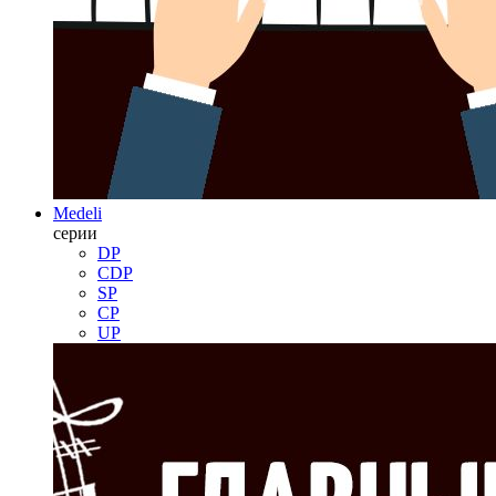
Medeli
серии
DP
CDP
SP
CP
UP