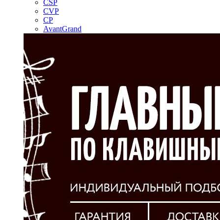
CSP
CVP
CP
AvantGrand