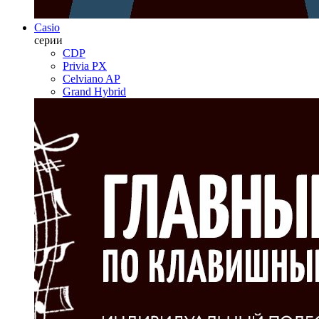
Casio
серии
CDP
Privia PX
Celviano AP
Grand Hybrid