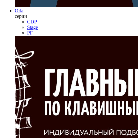
Orla
серии
CDP
Stage
PF