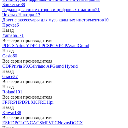
Банкетки
39
Педали для синтезаторов и цифровых пианино
21
Чехлы / Накидки
13
Другие аксессуары для музыкальных инструментов
10
Прочее
6
Назад
Yamaha
171
Все серии производителя
P
DGX
Arius YDP
CLP
CSP
CVP
CP
AvantGrand
Назад
Casio
60
Все серии производителя
CDP
Privia PX
Celviano AP
Grand Hybrid
Назад
Grace
27
Все серии производителя
Назад
Roland
101
Все серии производителя
FP
F
RP
HP
DP
LX
KF
RD
Hpi
Назад
Kawai
138
Все серии производителя
ES
KDP
CL
CN
CA
CS
MP
VPC
Novus
DG
CX
Назад