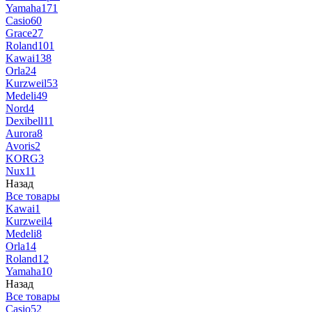
Yamaha
171
Casio
60
Grace
27
Roland
101
Kawai
138
Orla
24
Kurzweil
53
Medeli
49
Nord
4
Dexibell
11
Aurora
8
Avoris
2
KORG
3
Nux
11
Назад
Все товары
Kawai
1
Kurzweil
4
Medeli
8
Orla
14
Roland
12
Yamaha
10
Назад
Все товары
Casio
52