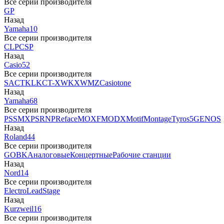
Все серии производителя
GP
Назад
Yamaha
10
Все серии производителя
CLP
CSP
Назад
Casio
52
Все серии производителя
SA
CTK
LK
CT-X
WK
XW
MZ
Casiotone
Назад
Yamaha
68
Все серии производителя
PSS
MX
PSR
NP
Reface
MOXF
MODX
Motif
Montage
Tyros5
GENOS
Назад
Roland
44
Все серии производителя
GO
BK
Аналоговые
Концертные
Рабочие станции
Назад
Nord
14
Все серии производителя
Electro
Lead
Stage
Назад
Kurzweil
16
Все серии производителя