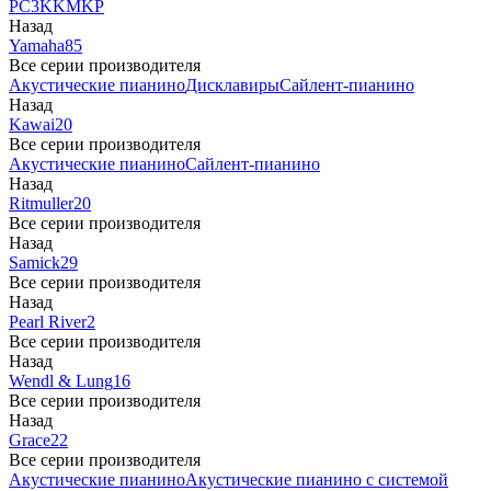
PC3
K
KM
KP
Назад
Yamaha
85
Все серии производителя
Акустические пианино
Дисклавиры
Сайлент-пианино
Назад
Kawai
20
Все серии производителя
Акустические пианино
Сайлент-пианино
Назад
Ritmuller
20
Все серии производителя
Назад
Samick
29
Все серии производителя
Назад
Pearl River
2
Все серии производителя
Назад
Wendl & Lung
16
Все серии производителя
Назад
Grace
22
Все серии производителя
Акустические пианино
Акустические пианино с системой