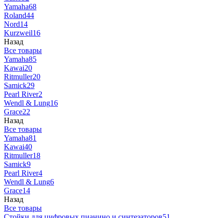
Yamaha
68
Roland
44
Nord
14
Kurzweil
16
Назад
Все товары
Yamaha
85
Kawai
20
Ritmuller
20
Samick
29
Pearl River
2
Wendl & Lung
16
Grace
22
Назад
Все товары
Yamaha
81
Kawai
40
Ritmuller
18
Samick
9
Pearl River
4
Wendl & Lung
6
Grace
14
Назад
Все товары
Стойки для цифровых пианино и синтезаторов
51