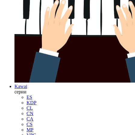
Kawai
серии
ES
KDP
CL
CN
CA
CS
MP