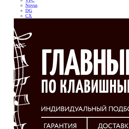
VPC
Novus
DG
CX