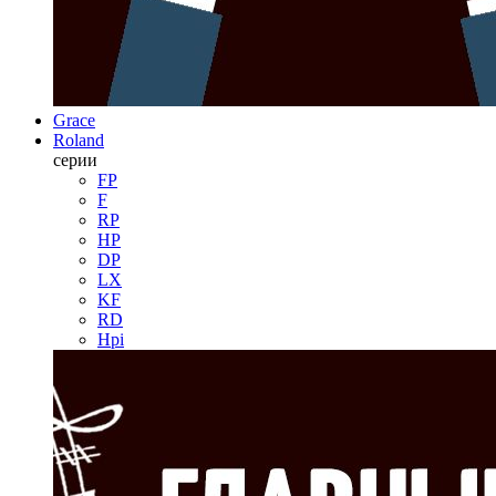
Grace
Roland
серии
FP
F
RP
HP
DP
LX
KF
RD
Hpi