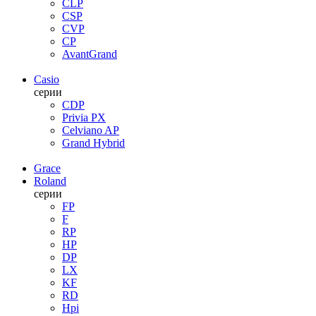
CLP
CSP
CVP
CP
AvantGrand
Casio
серии
CDP
Privia PX
Celviano AP
Grand Hybrid
Grace
Roland
серии
FP
F
RP
HP
DP
LX
KF
RD
Hpi