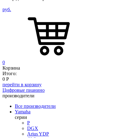
руб.
0
Корзина
Итого:
0
Р
перейти в корзину
Цифровые пианино
производители
Все производители
Yamaha
серии
P
DGX
Arius YDP