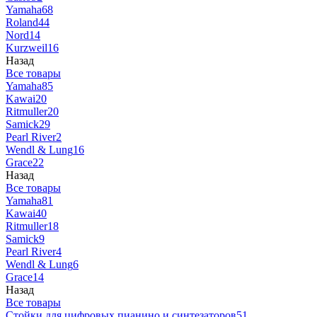
Yamaha
68
Roland
44
Nord
14
Kurzweil
16
Назад
Все товары
Yamaha
85
Kawai
20
Ritmuller
20
Samick
29
Pearl River
2
Wendl & Lung
16
Grace
22
Назад
Все товары
Yamaha
81
Kawai
40
Ritmuller
18
Samick
9
Pearl River
4
Wendl & Lung
6
Grace
14
Назад
Все товары
Стойки для цифровых пианино и синтезаторов
51