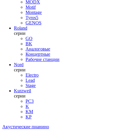
MODX
Motif
Montage
Tyros5
GENOS
Roland
серии
GO
BK
Аналоговые
Концертные
Рабочие станции
Nord
серии
Electro
Lead
Stage
Kurzweil
серии
PC3
K
KM
KP
Акустические пианино