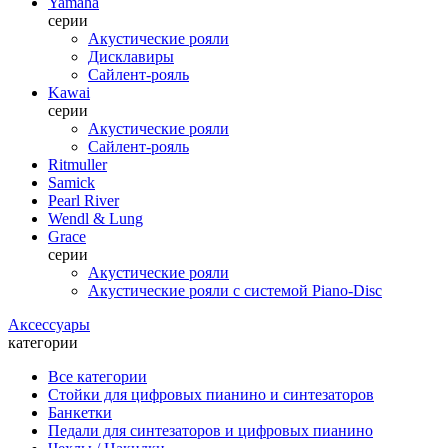
Yamaha
серии
Акустические рояли
Дисклавиры
Сайлент-рояль
Kawai
серии
Акустические рояли
Сайлент-рояль
Ritmuller
Samick
Pearl River
Wendl & Lung
Grace
серии
Акустические рояли
Акустические рояли с системой Piano-Disc
Аксессуары
категории
Все категории
Стойки для цифровых пианино и синтезаторов
Банкетки
Педали для синтезаторов и цифровых пианино