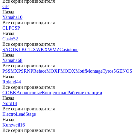
Все серии производителя
GP
Назад
Yamaha
10
Все серии производителя
CLP
CSP
Назад
Casio
52
Все серии производителя
SA
CTK
LK
CT-X
WK
XW
MZ
Casiotone
Назад
Yamaha
68
Все серии производителя
PSS
MX
PSR
NP
Reface
MOXF
MODX
Motif
Montage
Tyros5
GENOS
Назад
Roland
44
Все серии производителя
GO
BK
Аналоговые
Концертные
Рабочие станции
Назад
Nord
14
Все серии производителя
Electro
Lead
Stage
Назад
Kurzweil
16
Все серии производителя