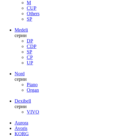
M
CUP
Others
SP
Medeli
серии
DP
CDP
SP
CP
UP
Nord
серии
Piano
Organ
Dexibell
серии
VIVO
Aurora
Avoris
KORG