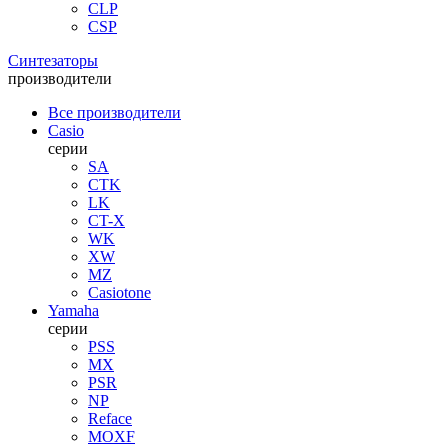
CLP
CSP
Синтезаторы
производители
Все производители
Casio
серии
SA
CTK
LK
CT-X
WK
XW
MZ
Casiotone
Yamaha
серии
PSS
MX
PSR
NP
Reface
MOXF