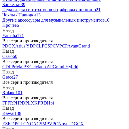
Банкетки
39
Педали для синтезаторов и цифровых пианино
21
Чехлы / Накидки
13
Другие аксессуары для музыкальных инструментов
10
Прочее
6
Назад
Yamaha
171
Все серии производителя
P
DGX
Arius YDP
CLP
CSP
CVP
CP
AvantGrand
Назад
Casio
60
Все серии производителя
CDP
Privia PX
Celviano AP
Grand Hybrid
Назад
Grace
27
Все серии производителя
Назад
Roland
101
Все серии производителя
FP
F
RP
HP
DP
LX
KF
RD
Hpi
Назад
Kawai
138
Все серии производителя
ES
KDP
CL
CN
CA
CS
MP
VPC
Novus
DG
CX
Назад