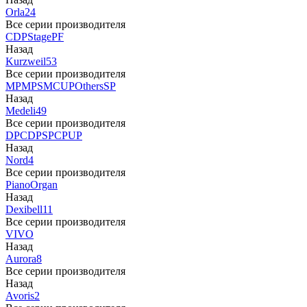
Orla
24
Все серии производителя
CDP
Stage
PF
Назад
Kurzweil
53
Все серии производителя
MP
MPS
M
CUP
Others
SP
Назад
Medeli
49
Все серии производителя
DP
CDP
SP
CP
UP
Назад
Nord
4
Все серии производителя
Piano
Organ
Назад
Dexibell
11
Все серии производителя
VIVO
Назад
Aurora
8
Все серии производителя
Назад
Avoris
2