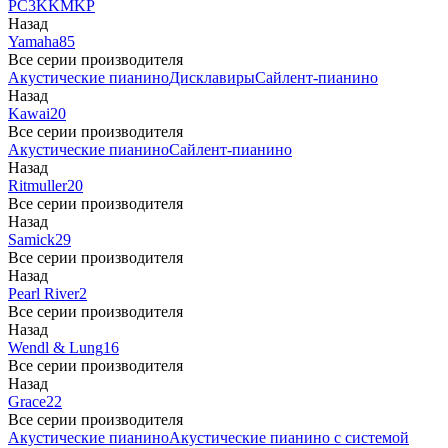
PC3
K
KM
KP
Назад
Yamaha
85
Все серии производителя
Акустические пианино
Дисклавиры
Сайлент-пианино
Назад
Kawai
20
Все серии производителя
Акустические пианино
Сайлент-пианино
Назад
Ritmuller
20
Все серии производителя
Назад
Samick
29
Все серии производителя
Назад
Pearl River
2
Все серии производителя
Назад
Wendl & Lung
16
Все серии производителя
Назад
Grace
22
Все серии производителя
Акустические пианино
Акустические пианино с системой