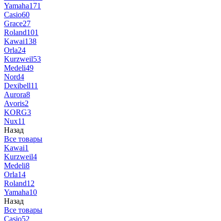
Yamaha
171
Casio
60
Grace
27
Roland
101
Kawai
138
Orla
24
Kurzweil
53
Medeli
49
Nord
4
Dexibell
11
Aurora
8
Avoris
2
KORG
3
Nux
11
Назад
Все товары
Kawai
1
Kurzweil
4
Medeli
8
Orla
14
Roland
12
Yamaha
10
Назад
Все товары
Casio
52