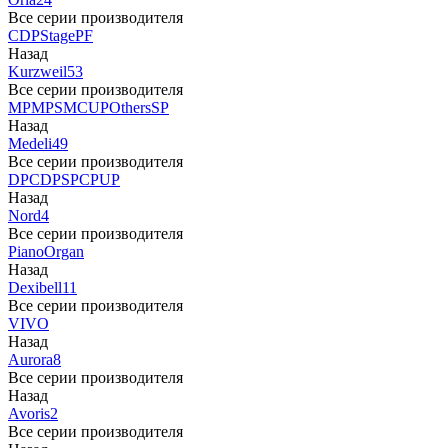
Все серии производителя
CDP
Stage
PF
Назад
Kurzweil
53
Все серии производителя
MP
MPS
M
CUP
Others
SP
Назад
Medeli
49
Все серии производителя
DP
CDP
SP
CP
UP
Назад
Nord
4
Все серии производителя
Piano
Organ
Назад
Dexibell
11
Все серии производителя
VIVO
Назад
Aurora
8
Все серии производителя
Назад
Avoris
2
Все серии производителя