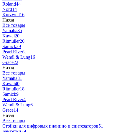
Roland
44
Nord
14
Kurzweil
16
Назад
Все товары
Yamaha
85
Kawai
20
Ritmuller
20
Samick
29
Pearl River
2
Wendl & Lung
16
Grace
22
Назад
Все товары
Yamaha
81
Kawai
40
Ritmuller
18
Samick
9
Pearl River
4
Wendl & Lung
6
Grace
14
Назад
Все товары
Стойки для цифровых пианино и синтезаторов
51
Банкетки
39