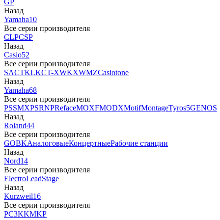
GP
Назад
Yamaha
10
Все серии производителя
CLP
CSP
Назад
Casio
52
Все серии производителя
SA
CTK
LK
CT-X
WK
XW
MZ
Casiotone
Назад
Yamaha
68
Все серии производителя
PSS
MX
PSR
NP
Reface
MOXF
MODX
Motif
Montage
Tyros5
GENOS
Назад
Roland
44
Все серии производителя
GO
BK
Аналоговые
Концертные
Рабочие станции
Назад
Nord
14
Все серии производителя
Electro
Lead
Stage
Назад
Kurzweil
16
Все серии производителя
PC3
K
KM
KP