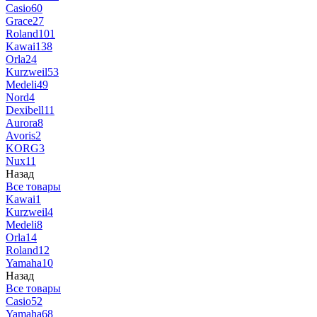
Casio
60
Grace
27
Roland
101
Kawai
138
Orla
24
Kurzweil
53
Medeli
49
Nord
4
Dexibell
11
Aurora
8
Avoris
2
KORG
3
Nux
11
Назад
Все товары
Kawai
1
Kurzweil
4
Medeli
8
Orla
14
Roland
12
Yamaha
10
Назад
Все товары
Casio
52
Yamaha
68