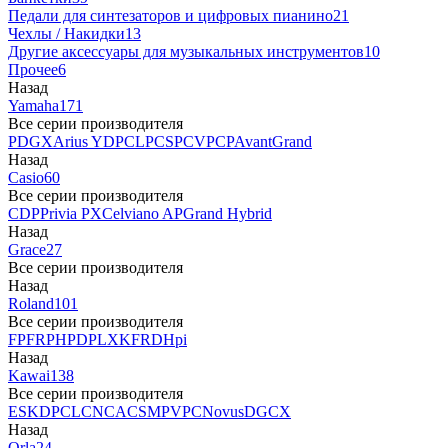
Педали для синтезаторов и цифровых пианино
21
Чехлы / Накидки
13
Другие аксессуары для музыкальных инструментов
10
Прочее
6
Назад
Yamaha
171
Все серии производителя
P
DGX
Arius YDP
CLP
CSP
CVP
CP
AvantGrand
Назад
Casio
60
Все серии производителя
CDP
Privia PX
Celviano AP
Grand Hybrid
Назад
Grace
27
Все серии производителя
Назад
Roland
101
Все серии производителя
FP
F
RP
HP
DP
LX
KF
RD
Hpi
Назад
Kawai
138
Все серии производителя
ES
KDP
CL
CN
CA
CS
MP
VPC
Novus
DG
CX
Назад
Orla
24